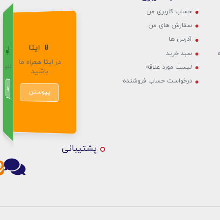
حساب کاربری من
سفارش های من‎
آدرس ها
📱 ایتا
✈️ تلگرام
💬 بله
سبد خرید
در ایتا همراه ما
به کانال تلگرام
در پیام‌رسان بله
لیست مورد علاقه
باشید
بپیوندید
درخواست حساب فروشنده
ارتباط
عضویت
پیوستن
پشتیبانی