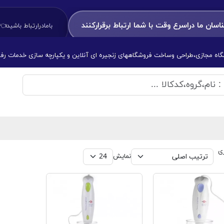
ا دراسرع وقت با شما ارتباط برقرارکنند
بامادرارتباط باشید👈👈👈:
ه مجازی،طراحی وساخت فروشگاههای زنجیره ای آنلاین و یکپارچه سازی خدمات رف
 کن - بلندر
ی
نمایش