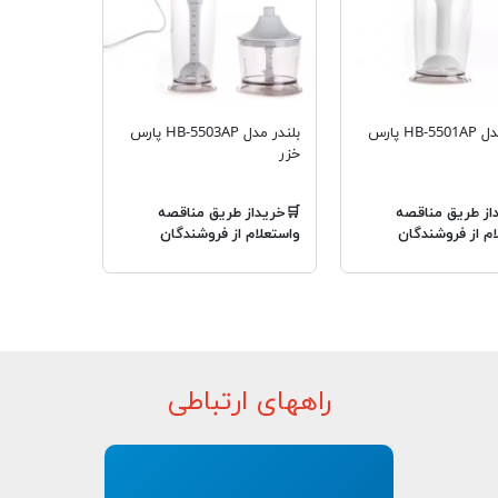
بلندر مدل HB-5501AP پارس
بلندر مدل HB-5503AP پارس
خزر
از طریق مناقصه
🛒خریداز طریق مناقصه
ام از فروشندگان
واستعلام از فروشندگان
راههای ارتباطی