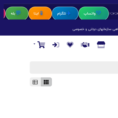
🤖
💬
📱
✈️
💚
واتساپ
تلگرام
ایتا
بله
ت
اهی سازمانهای دولتی و خصوصی
سبد خرید