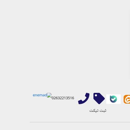
📞 ارتباط اصلی
💚 واتساپ
برای سوالات و
مستقیماً در
واتساپ پیام دهید
راهنمایی کلیک کنید
شروع گفتگو
تیکت حامی
02632213516
ثبت تیکت