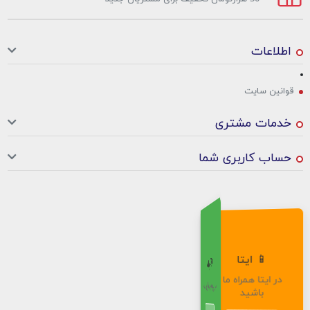
اطلاعات
قوانین سایت
خدمات مشتری
حساب کاربری شما
📞 ارتباط اصلی
📱 ایتا
💚 واتساپ
✈️ تلگرام
💬 بله
در ایتا همراه ما
برای سوالات و
به کانال تلگرام
مستقیماً در
در پیام‌رسان بله
باشید
واتساپ پیام دهید
راهنمایی کلیک کنید
بپیوندید