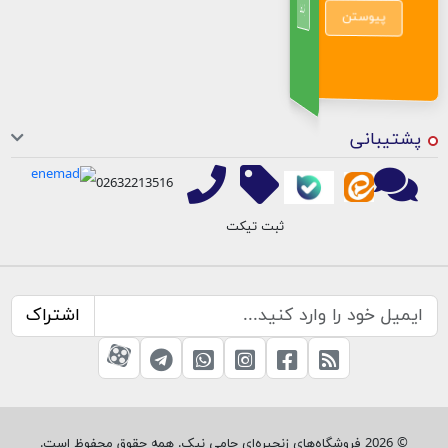
ارتباط
عضویت
شروع گفتگو
پیوستن
تیکت حامی
پشتیبانی
02632213516
ثبت تیکت
اشتراک
RSS
صفحه فیسبوک
صفحه اینستاگرام
کانال تلگرام
تماس با واتس اپ
کانال آپارات
© 2026 فروشگاه‌های زنجیره‌ای حامی نیک. همه حقوق محفوظ است.