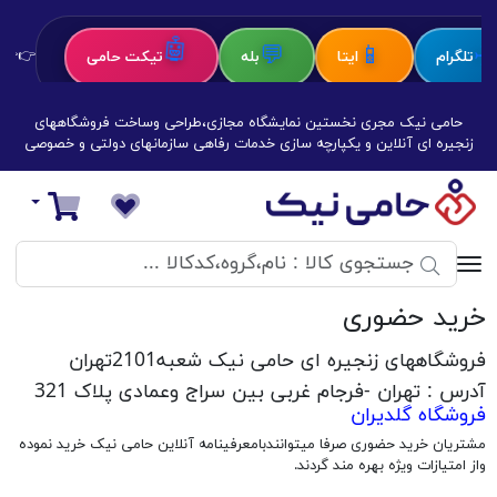
🤖
💬
📱
✈
تلگرام
ایتا
بله
تیکت حامی
👉👉 ک
حامی نیک مجری نخستین نمایشگاه مجازی،طراحی وساخت فروشگاههای
زنجیره ای آنلاین و یکپارچه سازی خدمات رفاهی سازمانهای دولتی و خصوصی
فروشگاه‌های زنجیره‌ای حامی نیک
سبد خرید
خرید حضوری‌
فروشگاههای زنجیره ای حامی نیک شعبه2101تهران
آدرس : تهران -فرجام غربی بین سراج وعمادی پلاک 321
فروشگاه گلدیران
مشتریان خرید حضوری صرفا میتوانندبامعرفینامه آنلاین حامی نیک خرید نموده
واز امتیازات ویژه بهره مند گردند.